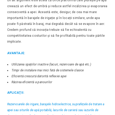
Un alt argument este acela că orice platformă care plutește pe apă
creează un efect de umbră și reduce astfel incălzirea și evaporarea
consecventă a apei. Această este, desigur, de cea mai mare
importantă în barajele de irigație și în locații similare, unde apa
poate fi păstrată în baraj, mai degrabă decât să se evapore în aer.
Credem profund că inovația trebuie să fie echivalentă cu
competitivitatea costurilor și să fie profitabilă pentru toate părtile
implicate.
AVANTAJE:
Utilizarea spațiilor inactive (lacuri, rezervoare de apă etc.)
Timpi de instalare mai mici fată de sistemele clasice
Eficientă crescută datorită reflexiei apei
Răcirea eficientă a panourilor
APLICAŢII:
Rezervoarele de irigare, barajele hidroelectrice, suprafețele de tratare a
apei sau siturile de apă potabilă, lacurile de carieră sau iazurile de