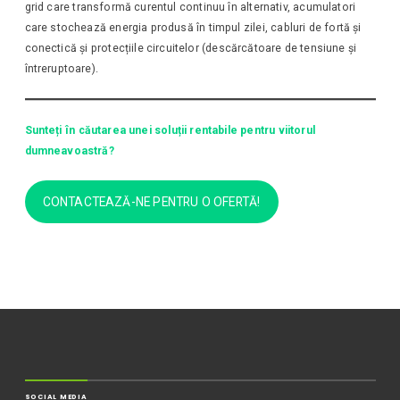
grid care transformă curentul continuu în alternativ, acumulatori
care stochează energia produsă în timpul zilei, cabluri de fortă și
conectică și protecțiile circuitelor (descărcătoare de tensiune și
întreruptoare).
Sunteți în căutarea unei soluții rentabile pentru viitorul
dumneavoastră?
CONTACTEAZĂ-NE PENTRU O OFERTĂ!
SOCIAL MEDIA