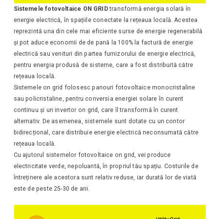
Sistemele fotovoltaice ON GRID
transformă energia solară în
energie electrică, în spațiile conectate la rețeaua locală. Acestea
reprezintă una din cele mai eficiente surse de energie regenerabilă
și pot aduce economii de de pană la 100% la factură de energie
electrică sau venituri din partea furnizorului de energie electrică,
pentru energia produsă de sisteme, care a fost distribuită către
rețeaua locală.
Sistemele on grid folosesc panouri fotovoltaice monocristaline
sau policristaline, pentru conversia energiei solare în curent
continuu și un invertor on grid, care îl transformă în curent
alternativ. De asemenea, sistemele sunt dotate cu un contor
bidirecțional, care distribuie energie electrică neconsumată către
rețeaua locală.
Cu ajutorul sistemelor fotovoltaice on grid, vei produce
electricitate verde, nepoluantă, în propriul tău spațiu. Costurile de
întreținere ale acestora sunt relativ reduse, iar durată lor de viată
este de peste 25-30 de ani.