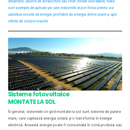
decantare, iazurile de acvacultură sau chiar zonele inundabile, toate
sunt exemple de aplicații pe care industriile le pot folosi pentru a-și
satisface nevoile de energie, profitând de sinergia dintre soare și apă
oferită de soluția noastră.
Sisteme fotovoltaice
MONTATE LA SOL
În general, sistemele on grid montate la sol sunt sisteme de putere
mare, care captează energia solară și o transformă în energie
electrică. Această energie poate fi consumată în zonă produsă sau