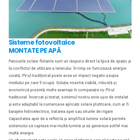
Sisteme fotovoltaice
MONTATE PE APĂ
Panourile solare flotante sunt un răspuns direct la lipsă de spațiu și
la conflictul de utilizare a terenului. În timp ce furnizează energie
curată, PV-ul tradițional poate avea un impact negativ asupra
mediului pe care îl ocupă. Soluția noastră viabilă, robustă și
economică prezintă multe avantaje în comparație cu PV-ul
tradițional. Încercat și testat, sistemul nostru este ușor de instalat
și este adaptabil la numeroase aplicații solare plutitoare, cum ar fi
barajele hidroelectrice, tratarea apei sau siturile de irigare.
Capacitatea apei de a reflectă și amplifică lumina solară permite
sistemului să capteze mai multă lumină și să genereze astfel mai
multă energie.